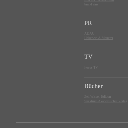
brand eins
PR
ADAC
Häberlein & Mauerer
TV
Focus TV
Bücher
Zeit Wissen Edition
Spektrum Akademischer Verlag