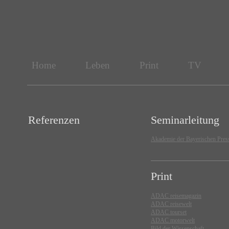
Home
Leben
Print
TV
Referenzen
Seminarleitung
Akademie der Bayerischen Pres
Print
ADAC reisemagazin
ADAC reisewelt
ADAC tourset
ADAC motorwelt
Bild der Wissenschaft